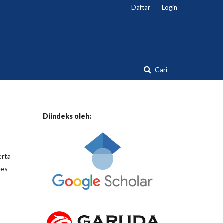
Daftar
Login
Cari
Diindeks oleh:
erta
ses